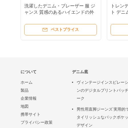
洗濯したデニム・ブレーザー 服 ジ
トレンデ
ャンス 質感のあるハイエンドの外
ト デニ
観のブレーザー
リッシ
ベストプライス
について
デニム底
ホーム
ヴィンテージインスピレー
製品
ンのデジタルプリントパッ
企業情報
ーク
地図
男性用直脚ジーンズ 実用的
携帯サイト
タイリッシュなバックポケ
プライバシー政策
デザイン