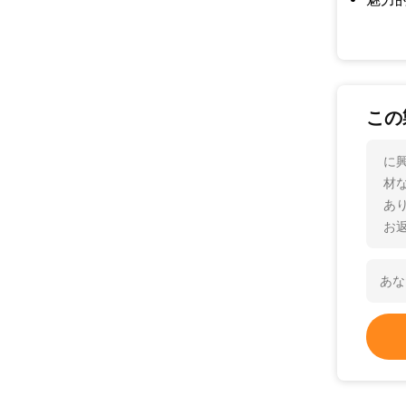
この
に
材
あ
お