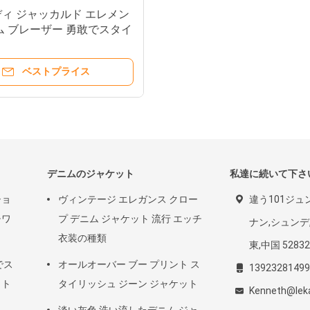
ィ ジャッカルド エレメン
ム ブレーザー 勇敢でスタイ
ュな外観
ベストプライス
デニムのジャケット
私達に続いて下さ
ショ
ヴィンテージ エレガンス クロー
違う101ジュン
チワ
プ デニム ジャケット 流行 エッチ
ナン,シュンデ
衣装の種類
東,中国 52832
でス
オールオーバー ブー プリント ス
13923281499
ット
タイリッシュ ジーン ジャケット
Kenneth@lek