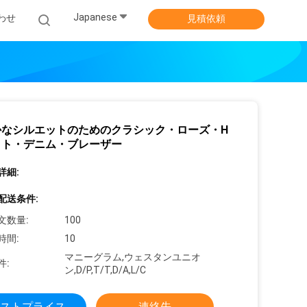
Japanese
わせ
見積依頼
かなシルエットのためのクラシック・ローズ・H
ット・デニム・ブレーザー
詳細:
配送条件:
文数量:
100
時間:
10
マニーグラム,ウェスタンユニオ
件:
ン,D/P,T/T,D/A,L/C
ストプライス
連絡先