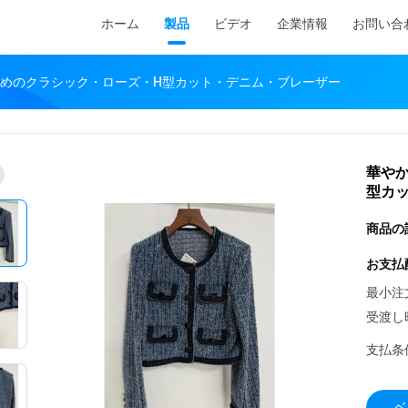
ホーム
製品
ビデオ
企業情報
お問い合
めのクラシック・ローズ・H型カット・デニム・ブレーザー
華や
型カ
商品の
お支払
最小注
受渡し
支払条
ベ