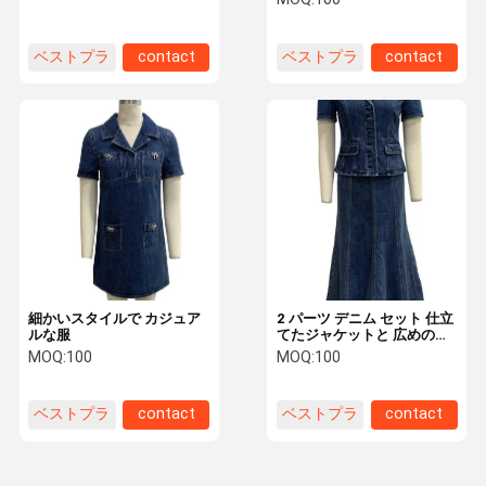
ベストプラ
contact
ベストプラ
contact
イス
イス
細かいスタイルで カジュア
2 パーツ デニム セット 仕立
ルな服
てたジャケットと 広めのミ
ディスカート
MOQ:
100
MOQ:
100
ベストプラ
contact
ベストプラ
contact
イス
イス