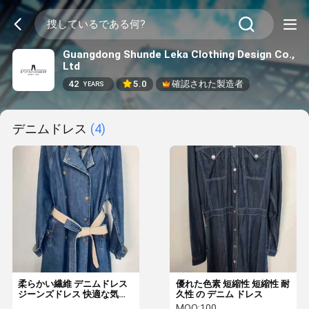
Guangdong Shunde Leka Clothing Design Co.,
Ltd
42
5.0
確認された製造者
YEARS
デニムドレス
(4)
柔らかい繊維 デニムドレス
優れた色素 短縮性 短縮性 耐
ジーンズドレス 快適な気分
久性 の デニム ドレス
のために
MOQ:
100