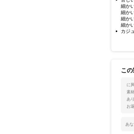
細かい
細かい
細かい
細かい
カジ
この
に興
素
あ
お